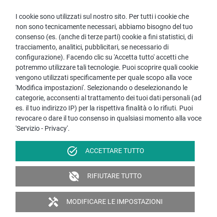
I cookie sono utilizzati sul nostro sito. Per tutti i cookie che
non sono tecnicamente necessari, abbiamo bisogno del tuo
consenso (es. (anche di terze parti) cookie a fini statistici, di
tracciamento, analitici, pubblicitari, se necessario di
configurazione). Facendo clic su 'Accetta tutto' accetti che
potremmo utilizzare tali tecnologie. Puoi scoprire quali cookie
vengono utilizzati specificamente per quale scopo alla voce
'Modifica impostazioni'. Selezionando o deselezionando le
categorie, acconsenti al trattamento dei tuoi dati personali (ad
es. il tuo indirizzo IP) per la rispettiva finalità o lo rifiuti. Puoi
revocare o dare il tuo consenso in qualsiasi momento alla voce
IL TUO MODERNO
'Servizio - Privacy'.
SISTEMA DI PULIZIA
ROTATIVO
task_alt
ACCETTARE TUTTO
MANI SEMPRE ASCIUTTE
unpublished
RIFIUTARE TUTTO
UTILIZZO EFFICIENTE DELL'ACQUA
SENZA DOVERSI CHINARE
handyman
MODIFICARE LE IMPOSTAZIONI