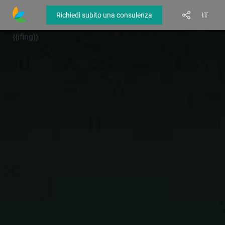
Richiedi subito una consulenza
{{iflng}}