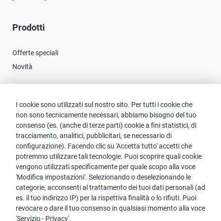
Prodotti
Offerte speciali
Novità
Contatto
I cookie sono utilizzati sul nostro sito. Per tutti i cookie che
non sono tecnicamente necessari, abbiamo bisogno del tuo
Contattare proWIN
consenso (es. (anche di terze parti) cookie a fini statistici, di
tracciamento, analitici, pubblicitari, se necessario di
FAQ servizio
configurazione). Facendo clic su 'Accetta tutto' accetti che
potremmo utilizzare tali tecnologie. Puoi scoprire quali cookie
vengono utilizzati specificamente per quale scopo alla voce
'Modifica impostazioni'. Selezionando o deselezionando le
categorie, acconsenti al trattamento dei tuoi dati personali (ad
Avviso:
es. il tuo indirizzo IP) per la rispettiva finalità o lo rifiuti. Puoi
Per ragioni di più facile leggibilità, il linguaggio maschile è usato
revocare o dare il tuo consenso in qualsiasi momento alla voce
per nomi e pronomi personali. Tuttavia, ciò non implica
'Servizio - Privacy'.