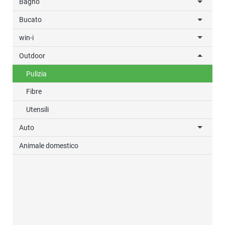
Bagno
Bucato
win-i
Outdoor
Pulizia
Fibre
Utensili
Auto
Animale domestico