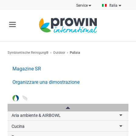
Service
Italia
Symbiontische Reinigung®
Outdoor
Pulizia
Novità
Magazine SR
Universale
Organizzare una dimostrazione
Pulizia
Pavimenti e superfici
Cura
Aria ambiente & AIRBOWL
Cucina