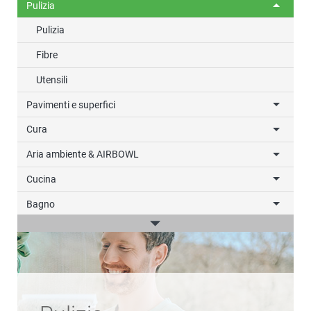
Pulizia
Pulizia
Fibre
Utensili
Pavimenti e superfici
Cura
Aria ambiente & AIRBOWL
Cucina
Bagno
Bucato
win-i
Outdoor
Auto