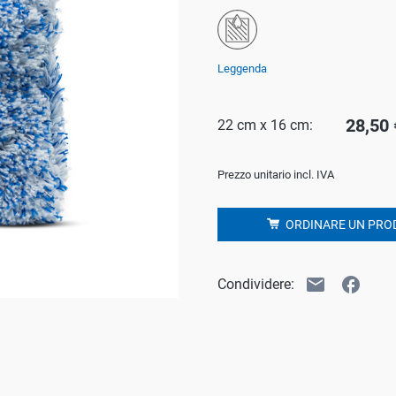
a
o
o
Leggenda
28,50 
22 cm x 16 cm:
or
Prezzo unitario incl. IVA
le domestico
ORDINARE UN PRO
email
facebook
Condividere: