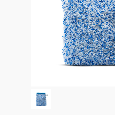
Cucin
Bagn
Bucat
win-i
Outdo
Auto
Anima