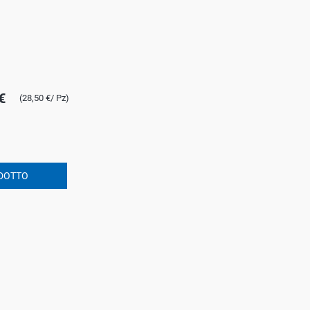
€
(28,50 €/ Pz)
DOTTO