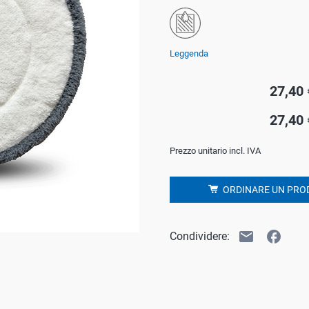
a
o
o
Leggenda
27,40 
or
27,40 
le domestico
Prezzo unitario incl. IVA
ORDINARE UN PRO
email
facebook
Condividere: