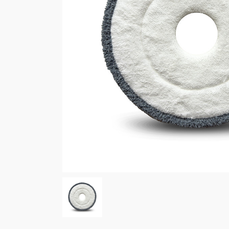
Cucin
Bagn
Bucat
win-i
Outdo
Auto
Anima