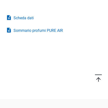
description
Scheda dati
description
Sommario profumi PURE AIR