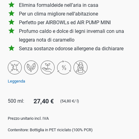
grade
Elimina formaldeide nell’aria in casa
grade
Per un clima migliore nell‘abitazione
grade
Perfetto per AIRBOWLs ed AIR PUMP MINI
grade
Profumo caldo e dolce di legni invernali con una
leggera nota di caramello
grade
Senza sostanze odorose allergene da dichiarare
Leggenda
27,40 €
500 ml:
(54,80 €/ l)
Prezzo unitario incl. IVA
Contenitore: Bottiglia in PET riciclato (100% PCR)