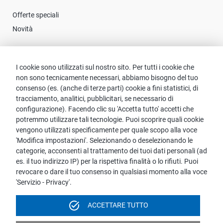
Offerte speciali
Novità
Contatto
I cookie sono utilizzati sul nostro sito. Per tutti i cookie che
non sono tecnicamente necessari, abbiamo bisogno del tuo
Contattare proWIN
consenso (es. (anche di terze parti) cookie a fini statistici, di
tracciamento, analitici, pubblicitari, se necessario di
FAQ servizio
configurazione). Facendo clic su 'Accetta tutto' accetti che
potremmo utilizzare tali tecnologie. Puoi scoprire quali cookie
vengono utilizzati specificamente per quale scopo alla voce
'Modifica impostazioni'. Selezionando o deselezionando le
categorie, acconsenti al trattamento dei tuoi dati personali (ad
Avviso:
es. il tuo indirizzo IP) per la rispettiva finalità o lo rifiuti. Puoi
Per ragioni di più facile leggibilità, il linguaggio maschile è usato
revocare o dare il tuo consenso in qualsiasi momento alla voce
per nomi e pronomi personali. Tuttavia, ciò non implica
'Servizio - Privacy'.
discriminazione, ma dovrebbe essere inteso come neutrale
rispetto al genere nell'interesse della semplificazione linguistica.
task_alt
ACCETTARE TUTTO