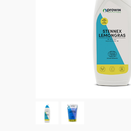
Cucin
Bagn
Bucat
win-i
Outdo
Auto
Anima