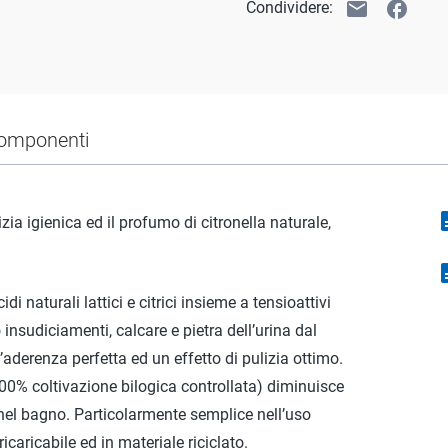
email
facebook
Condividere:
omponenti
descr
ia igienica ed il profumo di citronella naturale,
descr
turali lattici e citrici insieme a tensioattivi
insudiciamenti, calcare e pietra dell’urina dal
aderenza perfetta ed un effetto di pulizia ottimo.
 (100% coltivazione bilogica controllata) diminuisce
 nel bagno. Particolarmente semplice nell’uso
icaricabile ed in materiale riciclato.