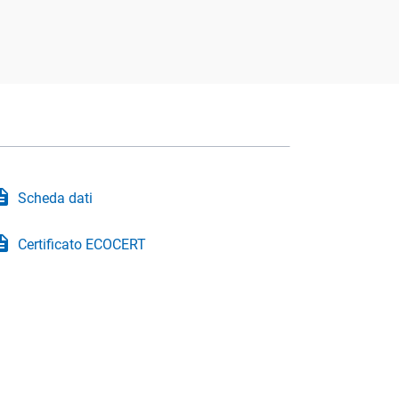
iption
Scheda dati
iption
Certificato ECOCERT