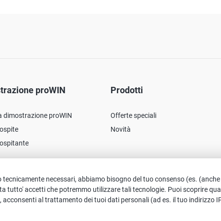
trazione proWIN
Prodotti
a dimostrazione proWIN
Offerte speciali
ospite
Novità
ospitante
no tecnicamente necessari, abbiamo bisogno del tuo consenso (es. (anche di t
tta tutto' accetti che potremmo utilizzare tali tecnologie. Puoi scoprire qu
onsenti al trattamento dei tuoi dati personali (ad es. il tuo indirizzo IP) pe
aschile è usato per nomi e pronomi personali. Tuttavia, ciò non implica dis