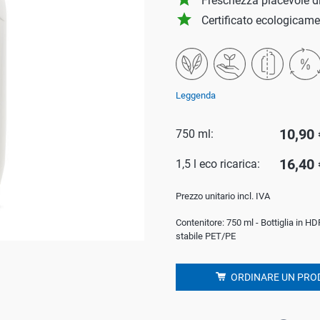
Freschezza piacevole di 
a
grade
Certificato ecologicam
o
o
Leggenda
or
10,90 
750 ml:
le domestico
16,40 
1,5 l eco ricarica:
Prezzo unitario incl. IVA
Contenitore: 750 ml - Bottiglia in HD
stabile PET/PE
ORDINARE UN PRO