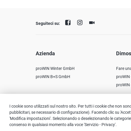
Seguiteci su:
Azienda
Dimos
proWIN Winter GmbH
Fare un
proWIN B+S GmbH
proWIN 
proWIN 
I cookie sono utilizzati sul nostro sito. Per tutti i cookie che non so
pubblicitari, se necessario di configurazione). Facendo clic su 'Acce
Avviso:
'Modifica impostazioni'. Selezionando o deselezionando le categorie, acc
consenso in qualsiasi momento alla voce 'Servizio - Privacy'.
Per ragioni di più facile leggibilità, il linguaggio m