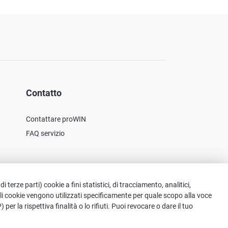
Contatto
Contattare proWIN
FAQ servizio
erze parti) cookie a fini statistici, di tracciamento, analitici,
ali cookie vengono utilizzati specificamente per quale scopo alla voce
r la rispettiva finalità o lo rifiuti. Puoi revocare o dare il tuo
criminazione, ma dovrebbe essere inteso come neutrale