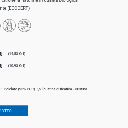
citronella naturale in qualità biologica
ente (ECOCERT)
€
(14,53 €/ l)
€
(10,93 €/ l)
PE riciclato (95% PCR) 1,5 l bustina di ricarica - Bustina
DOTTO